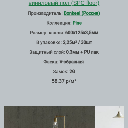
виниловый пол (SPC floor)
Производитель:
Bonkeel (Россия)
Коллекция:
Pine
Размер панели:
600х125х3,5мм
В упаковке:
2,25м² / 30шт
Защитный слой:
0,3мм + PU лак
Фаска:
V-образная
Замок:
2G
58.37 р/м²