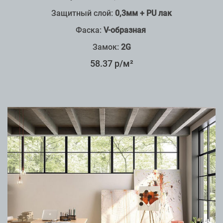
Защитный слой:
0,3мм + PU лак
Фаска:
V-образная
Замок:
2G
58.37 р/м²