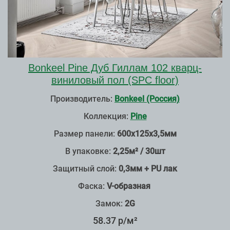
Bonkeel Pine Дуб Гиллам 102 кварц-
виниловый пол (SPC floor)
Производитель:
Bonkeel (Россия)
Коллекция:
Pine
Размер панели:
600х125х3,5мм
В упаковке:
2,25м² / 30шт
Защитный слой:
0,3мм + PU лак
Фаска:
V-образная
Замок:
2G
58.37 р/м²