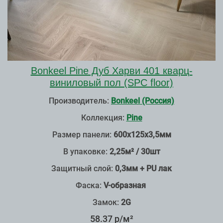
Bonkeel Pine Дуб Харви 401 кварц-
виниловый пол (SPC floor)
Производитель:
Bonkeel (Россия)
Коллекция:
Pine
Размер панели:
600х125х3,5мм
В упаковке:
2,25м² / 30шт
Защитный слой:
0,3мм + PU лак
Фаска:
V-образная
Замок:
2G
58.37 р/м²