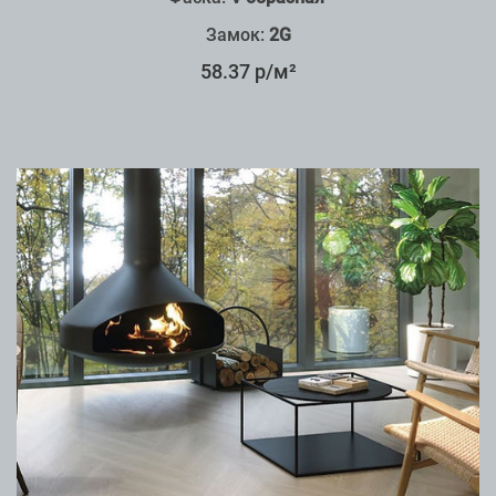
Замок:
2G
58.37 р/м²