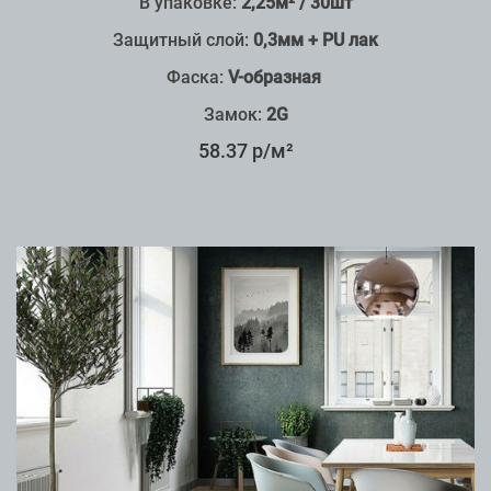
В упаковке:
2,25м² / 30шт
Защитный слой:
0,3мм + PU лак
Фаска:
V-образная
Замок:
2G
58.37 р/м²