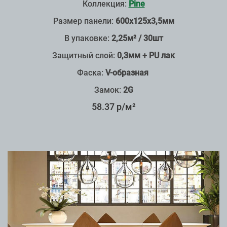
Коллекция:
Pine
Размер панели:
600х125х3,5мм
В упаковке:
2,25м² / 30шт
Защитный слой:
0,3мм + PU лак
Фаска:
V-образная
Замок:
2G
58.37 р/м²