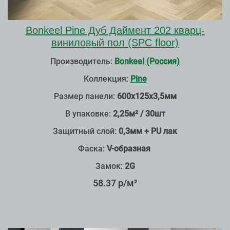
Bonkeel Pine Дуб Даймент 202 кварц-
виниловый пол (SPC floor)
Производитель:
Bonkeel (Россия)
Коллекция:
Pine
Размер панели:
600х125х3,5мм
В упаковке:
2,25м² / 30шт
Защитный слой:
0,3мм + PU лак
Фаска:
V-образная
Замок:
2G
58.37 р/м²