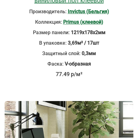
виниловый пол клеевой
Производитель:
Invictus (Бельгия)
Коллекция:
Primus (клеевой)
Размер панели:
1219х178х2мм
В упаковке:
3,69м² / 17шт
Защитный слой:
0,3мм
Фаска:
V-образная
77.49 р/м²