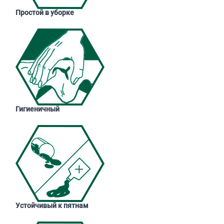
Простой в уборке
Гигиеничный
Устойчивый к пятнам