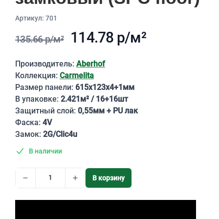
Aртикул: 701
114.78 р/м²
135.66 р/м²
Описание
Производитель:
Aberhof
Коллекция:
Carmelita
Размер панели:
615х123х4+1мм
В упаковке:
2.421м² / 16+16шт
Защитный слой:
0,55мм + PU лак
Фаска:
4V
Замок:
2G/Clic4u
В наличии
В корзину