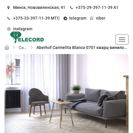
Минск, Нововиленская, 41
+375-29-397-11-39
А1
+375-33-397-11-39
МТС
telegram
viber
instagram
Пока
Carmelita
Aberhof Carmelita Blanco 0701 кварц-виниловый пол замковый (SPC floor)