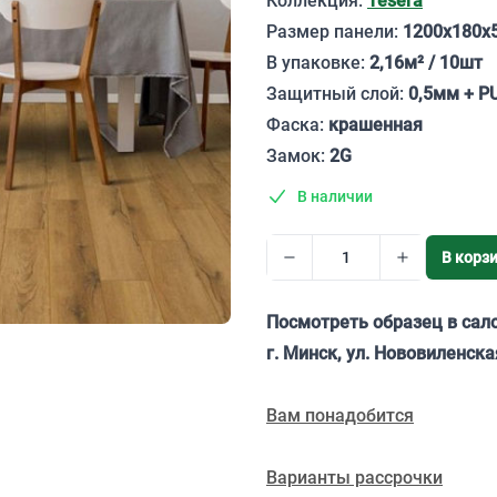
Коллекция:
Tesera
Размер панели:
1200х180х
В упаковке:
2,16м² / 10шт
Защитный слой:
0,5мм + P
Фаска:
крашенная
Замок:
2G
В наличии
В корз
Посмотреть образец в сал
г. Минск, ул. Нововиленска
Вам понадобится
Варианты рассрочки