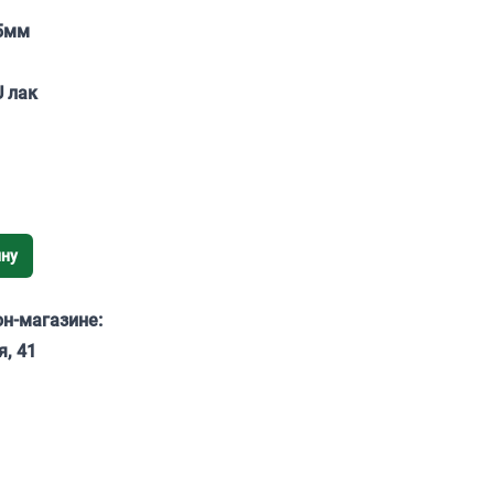
5мм
U лак
ину
он-магазине:
я, 41