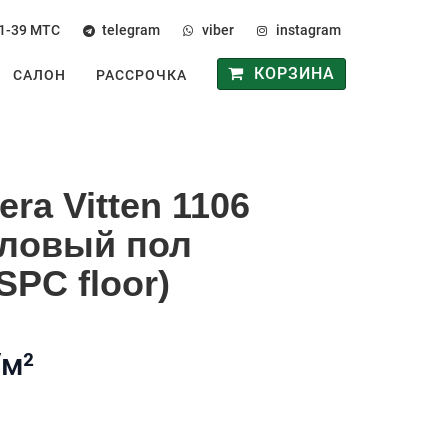
1-39
МТС
telegram
viber
instagram
КОРЗИНА
САЛОН
РАССРОЧКА
era Vitten 1106
иловый пол
PC floor)
/м²