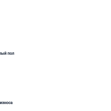
лый пол
износа