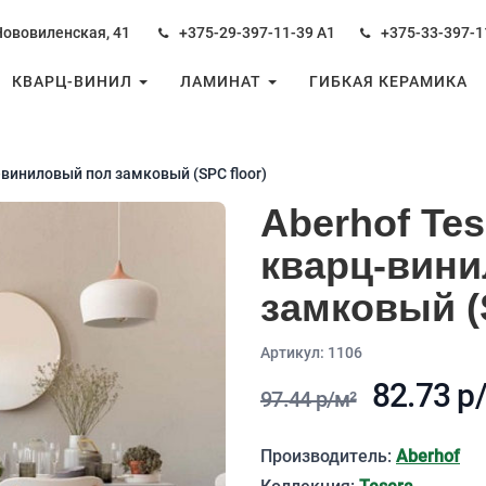
Нововиленская, 41
+375-29-397-11-39
А1
+375-33-397-1
КВАРЦ-ВИНИЛ
ЛАМИНАТ
ГИБКАЯ КЕРАМИКА
ц-виниловый пол замковый (SPC floor)
Aberhof Tes
кварц-вин
замковый (S
Aртикул: 1106
82.73 р
97.44 р/м²
Описание
Производитель:
Aberhof