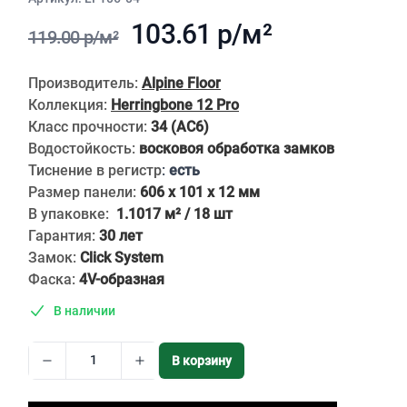
103.61 р/м²
119.00 р/м²
Описание
Производитель:
Alpine Floor
Коллекция:
Herringbone 12 Pro
Класс прочности:
34 (АС6)
Водостойкость:
восковоя обработка замков
Тиснение в регистр
:
есть
Размер панели:
606 x 101 x 12 мм
В упаковке:
1.1017 м² / 18 шт
Гарантия:
30 лет
Замок:
Click System
Фаска:
4V-образная
В наличии
В корзину