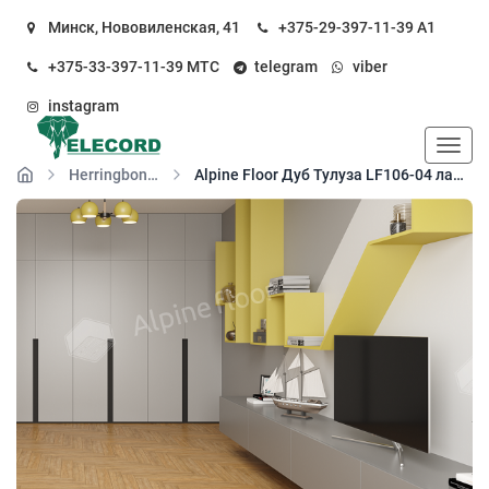
Минск, Нововиленская, 41
+375-29-397-11-39
А1
+375-33-397-11-39
МТС
telegram
viber
instagram
Пока
Herringbone 12 Pro
Alpine Floor Дуб Тулуза LF106-04 ламинат 34 класса