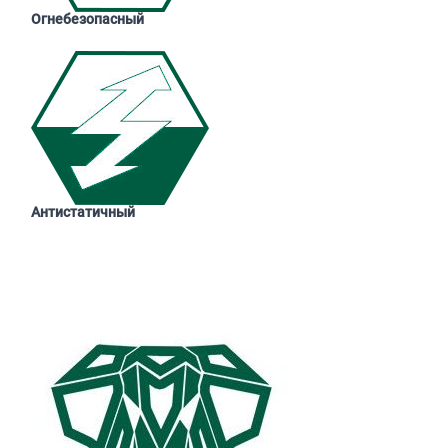
Огнебезопасный
Антистатичный