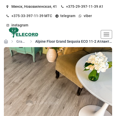
Минск, Нововиленская, 41
+375-29-397-11-39
А1
+375-33-397-11-39
МТС
telegram
viber
instagram
Пока
Grand Sequoia
Alpine Floor Grand Sequoia ЕСО 11-2 Атланта кварц-виниловый пол замковый