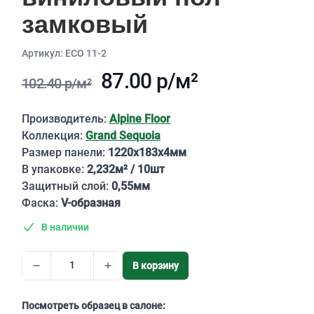
замковый
Aртикул: ECO 11-2
87.00 р/м²
102.40 р/м²
Описание
Производитель:
Alpine Floor
Коллекция:
Grand Sequoia
Размер панели:
1220х183х4мм
В упаковке:
2,232м² / 10шт
Защитный слой:
0,55мм
Фаска:
V-образная
В наличии
В корзину
Посмотреть образец в салоне: