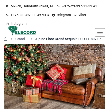
Минск, Нововиленская, 41
+375-29-397-11-39
А1
+375-33-397-11-39
МТС
telegram
viber
instagram
Пока
Grand Sequoia LVT
Alpine Floor Grand Sequoia ECO 11-802 Венге Грей кварц-виниловый пол клеевой