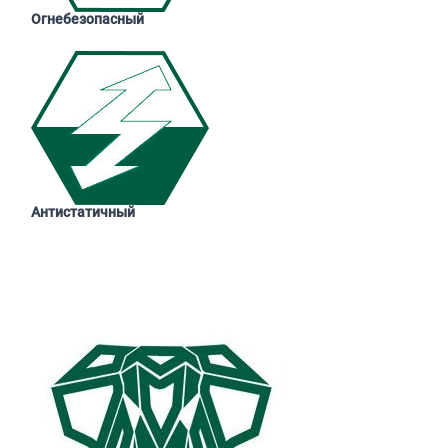
Огнебезопасный
Антистатичный