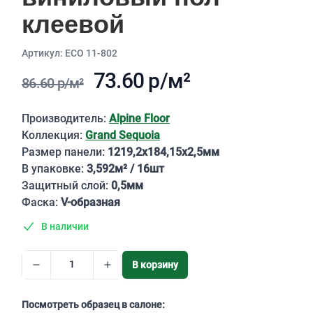
клеевой
Aртикул: ECO 11-802
73.60 р/м²
86.60 р/м²
Описание
Производитель:
Alpine Floor
Коллекция:
Grand Sequoia
Размер панели:
1219,2х184,15х2,5мм
В упаковке:
3,592м² / 16шт
Защитный слой:
0,5мм
Фаска:
V-образная
В наличии
В корзину
Посмотреть образец в салоне: