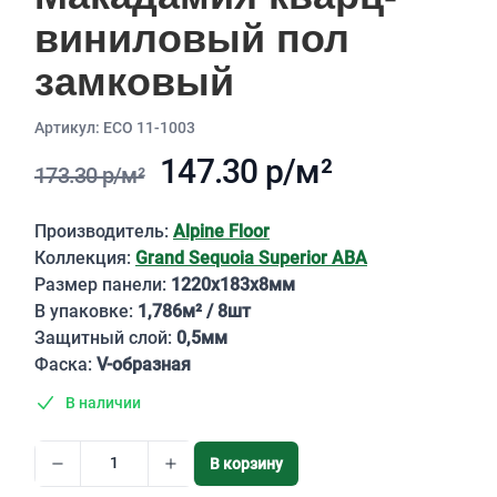
виниловый пол
замковый
Aртикул: ECO 11-1003
147.30 р/м²
173.30 р/м²
Описание
Производитель:
Alpine Floor
Коллекция:
Grand Sequoia Superior ABA
Размер панели:
1220х183х8мм
В упаковке:
1,786м² / 8шт
Защитный слой:
0,5мм
Фаска:
V-образная
В наличии
В корзину