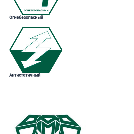
Огнебезопасный
Антистатичный