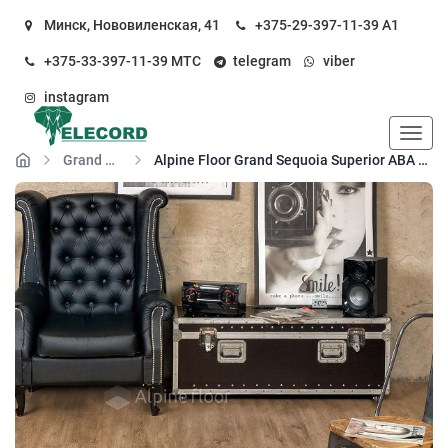
Минск, Нововиленская, 41
+375-29-397-11-39
А1
+375-33-397-11-39
МТС
telegram
viber
instagram
Пока
Grand Sequoia Superior ABA
Alpine Floor Grand Sequoia Superior ABA ЕСО 11-1003 Макадамия кварц-виниловый пол замковый