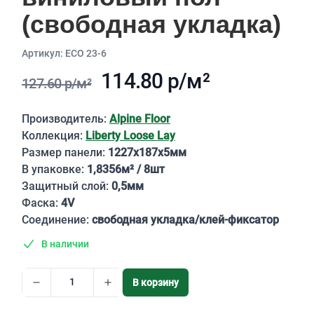
(свободная укладка)
Aртикул: ЕСО 23-6
114.80 р/м²
127.60 р/м²
Описание
Производитель:
Alpine Floor
Коллекция:
Liberty Loose Lay
Размер панели:
1227х187х5мм
В упаковке:
1,8356м² / 8шт
Защитный слой:
0,5мм
Фаска:
4V
Соединение:
свободная укладка/клей-фиксатор
В наличии
В корзину