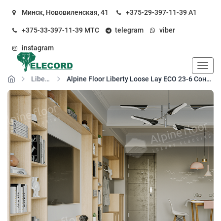
Минск, Нововиленская, 41
+375-29-397-11-39
А1
+375-33-397-11-39
МТС
telegram
viber
instagram
Пока
Liberty Loose Lay
Alpine Floor Liberty Loose Lay ECO 23-6 Сонома кварц-виниловый пол (свободная укладка)