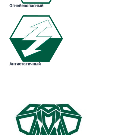
Огнебезопасный
Антистатичный