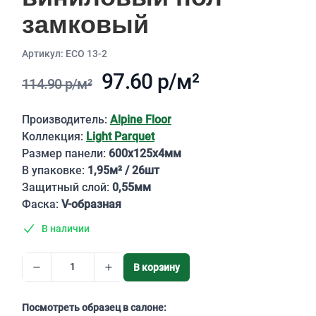
замковый
Aртикул: ECO 13-2
97.60 р/м²
114.90 р/м²
Описание
Производитель:
Alpine Floor
Коллекция:
Light Parquet
Размер панели:
600х125х4мм
В упаковке:
1,95м² / 26шт
Защитный слой:
0,55мм
Фаска:
V-образная
В наличии
В корзину
Посмотреть образец в салоне: