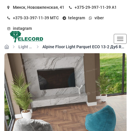
Минск, Нововиленская, 41
+375-29-397-11-39
А1
+375-33-397-11-39
МТС
telegram
viber
instagram
Пока
Light Parquet SPC
Alpine Floor Light Parquet ЕСО 13-2 Дуб Royal кварц-виниловый пол замковый