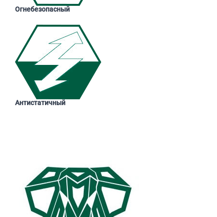
Огнебезопасный
Антистатичный