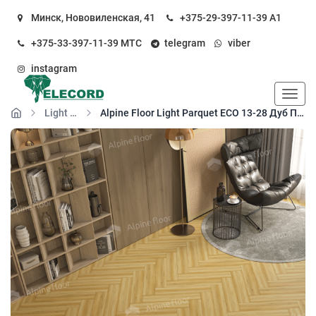
Минск, Нововиленская, 41
+375-29-397-11-39
А1
+375-33-397-11-39
МТС
telegram
viber
instagram
Пока
Light Parquet SPC
Alpine Floor Light Parquet ЕСО 13-28 Дуб Поллукс кварц-виниловый пол замковый