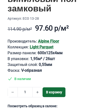
замковый
Aртикул: ECO 13-28
97.60 р/м²
114.90 р/м²
Описание
Производитель:
Alpine Floor
Коллекция:
Light Parquet
Размер панели:
600х125х4мм
В упаковке:
1,95м² / 26шт
Защитный слой:
0,55мм
Фаска:
V-образная
В наличии
В корзину
Посмотреть образец в салоне: