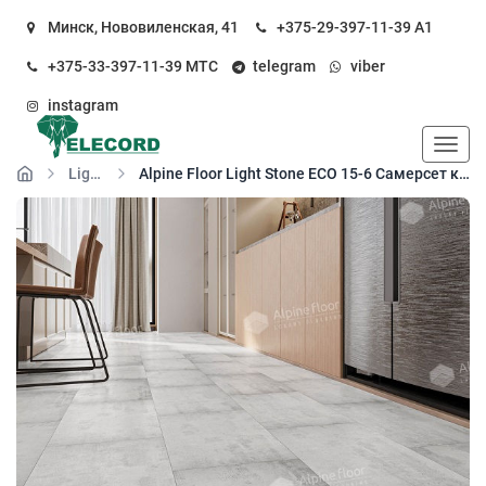
Минск, Нововиленская, 41
+375-29-397-11-39
А1
+375-33-397-11-39
МТС
telegram
viber
instagram
Пока
Light Stone
Alpine Floor Light Stone ЕСО 15-6 Самерсет кварц-виниловый пол клеевой