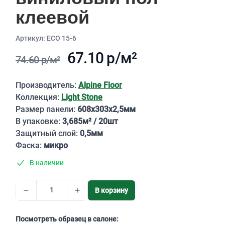
клеевой
Aртикул: ЕСО 15-6
67.10 р/м²
74.60 р/м²
Описание
Производитель:
Alpine Floor
Коллекция:
Light Stone
Размер панели:
608х303х2,5мм
В упаковке:
3,685м² / 20шт
Защитный слой:
0,5мм
Фаска:
микро
В наличии
В корзину
Посмотреть образец в салоне: