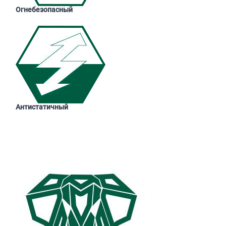
Огнебезопасный
Антистатичный