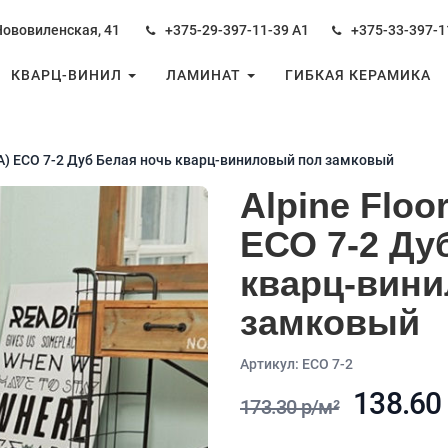
Нововиленская, 41
+375-29-397-11-39
А1
+375-33-397-1
КВАРЦ-ВИНИЛ
ЛАМИНАТ
ГИБКАЯ КЕРАМИКА
BA) ЕСО 7-2 Дуб Белая ночь кварц-виниловый пол замковый
Alpine Floo
ЕСО 7-2 Ду
кварц-вин
замковый
Aртикул: ЕСО 7-2
138.60
173.30 р/м²