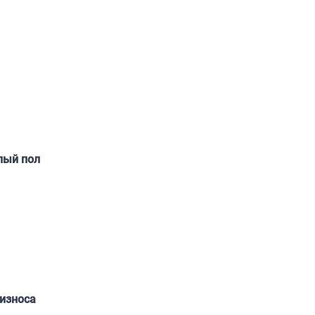
лый пол
износа