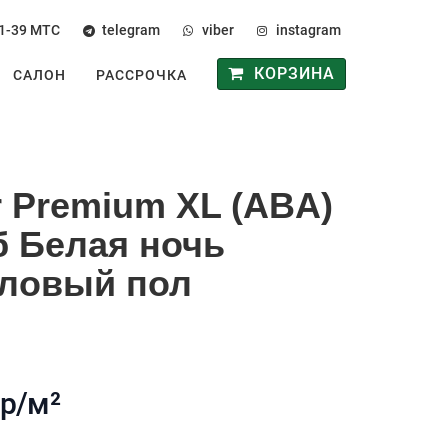
1-39
МТС
telegram
viber
instagram
КОРЗИНА
САЛОН
РАССРОЧКА
r Premium XL (ABA)
б Белая ночь
иловый пол
 р/м²