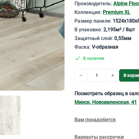
Описание
Производитель:
Alpine Floo
Коллекция:
Premium XL
Размер панели:
1524х180х
В упаковке:
2,195м² / 8шт
Защитный слой:
0,55мм
Фаска:
V-образная
В наличии
В корз
Посмотреть образец в сал
Минск, Нововиленская, 41
Вам понадобится
Варианты рассрочки