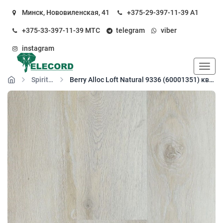
Минск, Нововиленская, 41
+375-29-397-11-39
А1
+375-33-397-11-39
МТС
telegram
viber
instagram
Пока
Spirit Home клей
Berry Alloc Loft Natural 9336 (60001351) кварц-виниловый пол клеевой (SPC floor)