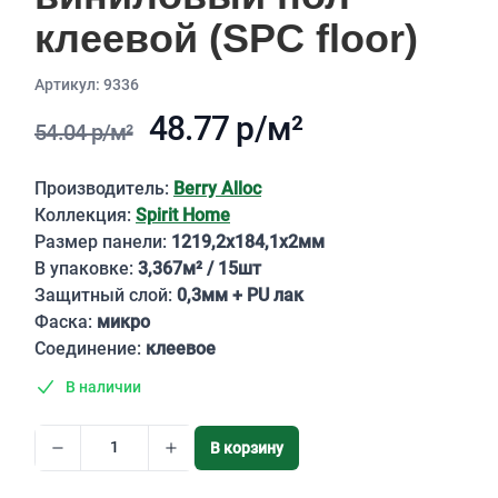
клеевой (SPC floor)
Aртикул: 9336
48.77 р/м²
54.04 р/м²
Описание
Производитель:
Berry Alloc
Коллекция:
Spirit Home
Размер панели:
1219,2х184,1х2мм
В упаковке:
3,367м² / 15шт
Защитный слой:
0,3мм + PU лак
Фаска:
микро
Соединение:
клеевое
В наличии
В корзину