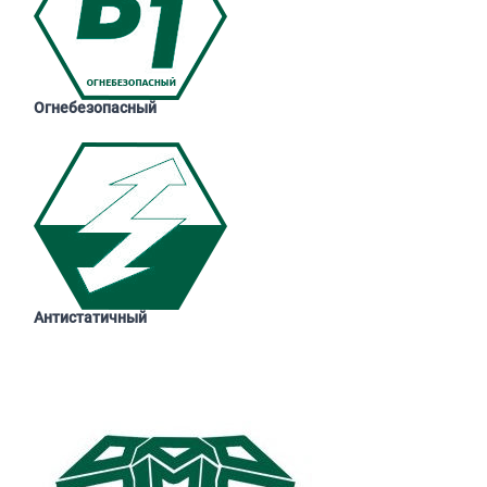
Огнебезопасный
Антистатичный