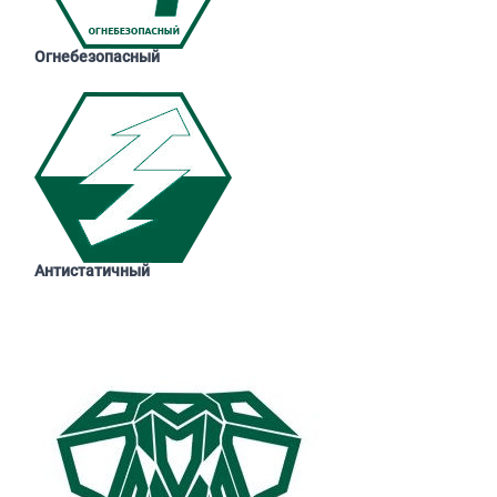
Огнебезопасный
Антистатичный