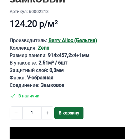
Aртикул: 60002213
124.20 р/м²
Описание
Производитель:
Berry Alloc (Бельгия)
Коллекция:
Zenn
Размер панели:
914х457,2х4+1мм
В упаковке:
2,51м² / 6шт
Защитный слой:
0,3мм
Фаска:
V-образная
Соединение:
Замковое
В наличии
В корзину