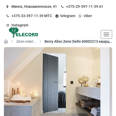
Минск, Нововиленская, 41
+375-29-397-11-39
А1
+375-33-397-11-39
МТС
telegram
viber
instagram
Пока
Zenn плитка замок 03
Berry Alloc Zenn Delhi 60002213 кварц-виниловый пол замковый