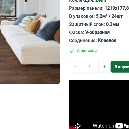
Коллекция:
Zenn
Размер панели:
1219х177,
В упаковке:
5,2м² / 24шт
Защитный слой:
0,3мм
Фаска:
V-образная
Соединение:
Клеевое
В наличии
В корз