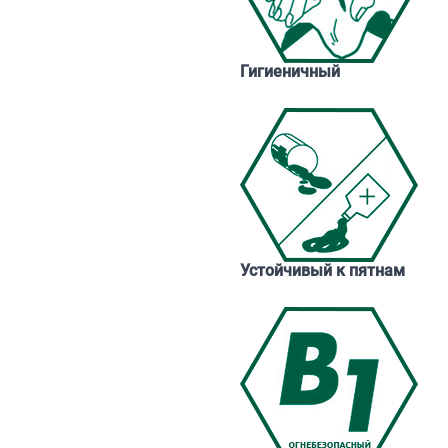
Гигиеничный
Устойчивый к пятнам