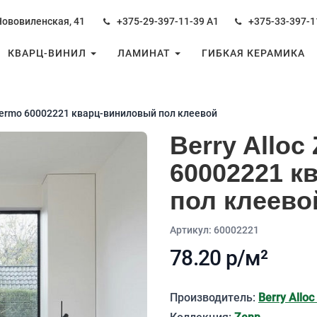
Нововиленская, 41
+375-29-397-11-39
А1
+375-33-397-1
КВАРЦ-ВИНИЛ
ЛАМИНАТ
ГИБКАЯ КЕРАМИКА
alermo 60002221 кварц-виниловый пол клеевой
Berry Alloc
60002221 к
пол клеево
Aртикул: 60002221
78.20 р/м²
Описание
Производитель:
Berry Alloc