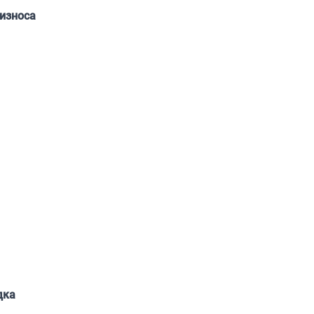
износа
дка