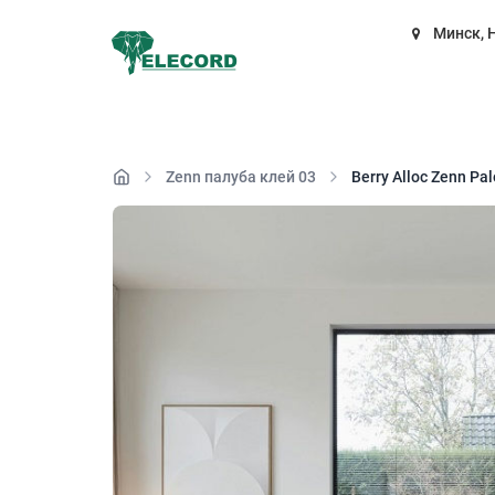
Минск, 
Zenn палуба клей 03
Berry Alloc Zenn P