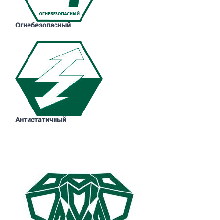
Огнебезопасный
Антистатичный