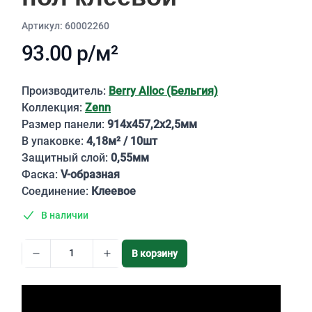
Aртикул: 60002260
93.00 р/м²
Описание
Производитель:
Berry Alloc (Бельгия)
Коллекция:
Zenn
Размер панели:
914х457,2х2,5мм
В упаковке:
4,18м² / 10шт
Защитный слой:
0,55мм
Фаска:
V-образная
Соединение:
Клеевое
В наличии
В корзину