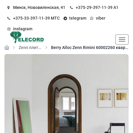
Минск, Нововиленская, 41
+375-29-397-11-39
А1
+375-33-397-11-39
МТС
telegram
viber
instagram
Пока
Zenn плитка клей 055
Berry Alloc Zenn Rimini 60002260 кварц-виниловый пол клеевой