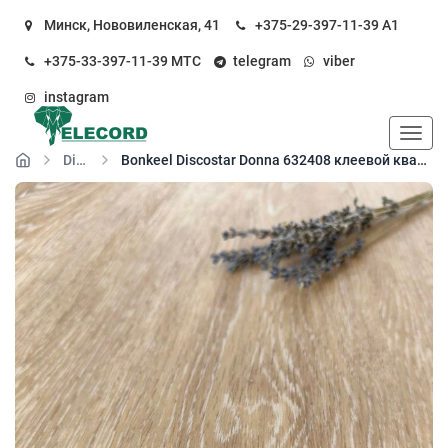
Минск, Нововиленская, 41
+375-29-397-11-39
А1
+375-33-397-11-39
МТС
telegram
viber
instagram
Пока
Discostar
Bonkeel Discostar Donna 632408 клеевой кварц-виниловый пол (SPC floor)