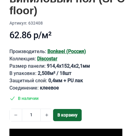
floor)
Aртикул: 632408
62.86 р/м²
Описание
Производитель:
Bonkeel (Россия)
Коллекция:
Discostar
Размер панели:
914,4х152,4х2,1мм
В упаковке:
2,508м² / 18шт
Защитный слой:
0,4мм + PU лак
Соединение:
клеевое
В наличии
В корзину