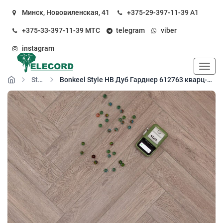
Минск, Нововиленская, 41
+375-29-397-11-39
А1
+375-33-397-11-39
МТС
telegram
viber
instagram
Пока
Style HB
Bonkeel Style HB Дуб Гарднер 612763 кварц-виниловый пол (SPC floor)