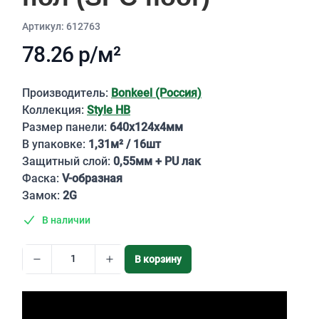
Aртикул: 612763
78.26 р/м²
Описание
Производитель:
Bonkeel (Россия)
Коллекция:
Style HB
Размер панели:
640х124х4мм
В упаковке:
1,31м² / 16шт
Защитный слой:
0,55мм + PU лак
Фаска:
V-образная
Замок:
2G
В наличии
В корзину