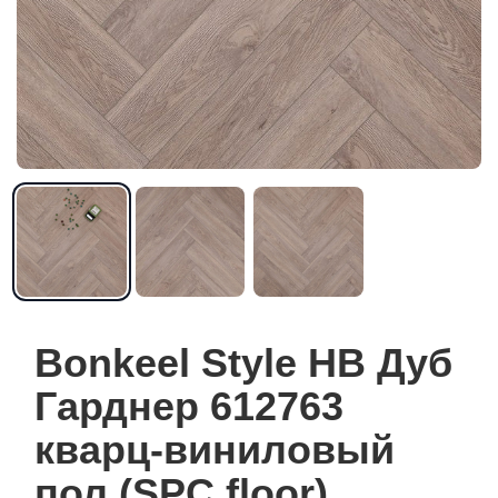
Bonkeel Style HB Дуб
Гарднер 612763
кварц-виниловый
пол (SPC floor)