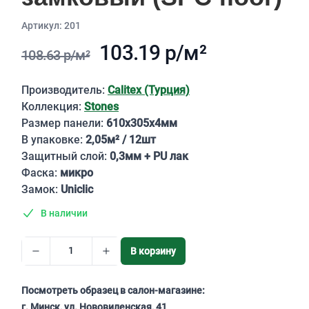
Aртикул: 201
103.19 р/м²
108.63 р/м²
Описание
Производитель:
Calitex (Турция)
Коллекция:
Stones
Размер панели:
610х305х4мм
В упаковке:
2,05м² / 12шт
Защитный слой:
0,3мм + PU лак
Фаска:
микро
Замок:
Uniclic
В наличии
В корзину
Посмотреть образец в салон-магазине:
г. Минск, ул. Нововиленская, 41