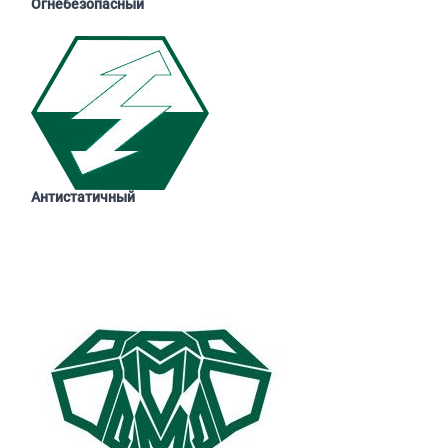
Огнебезопасный
Антистатичный