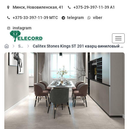
Минск, Нововиленская, 41
+375-29-397-11-39
А1
+375-33-397-11-39
МТС
telegram
viber
instagram
Пока
Stones
Calitex Stones Kings ST 201 кварц-виниловый пол замковый (SPC floor)