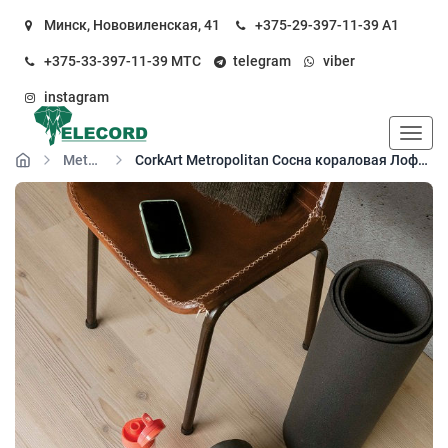
Минск, Нововиленская, 41
+375-29-397-11-39
А1
+375-33-397-11-39
МТС
telegram
viber
instagram
Пока
Metropolitan клей
CorkArt Metropolitan Сосна кораловая Лофт VJ9561 кварц-виниловый пол клеевой (SPC floor)