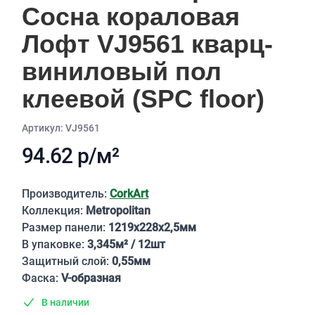
Сосна кораловая
Лофт VJ9561 кварц-
виниловый пол
клеевой (SPC floor)
Aртикул: VJ9561
94.62 р/м²
Описание
Производитель:
CorkArt
Коллекция:
Metropolitan
Размер панели:
1219х228х2,5мм
В упаковке:
3,345м² / 12шт
Защитный слой:
0,55мм
Фаска:
V-образная
В наличии