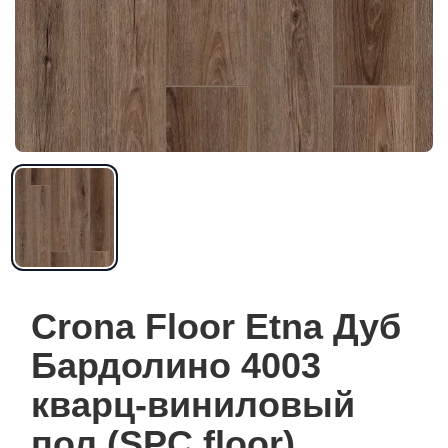
Crona Floor Etna Дуб
Бардолино 4003
кварц-виниловый
пол (SPC floor)