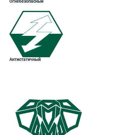
Огнебезопасный
Антистатичный