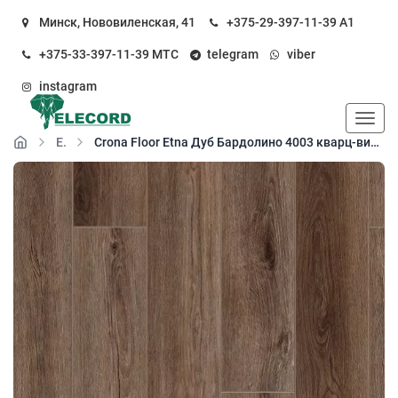
Минск, Нововиленская, 41
+375-29-397-11-39
А1
+375-33-397-11-39
МТС
telegram
viber
instagram
Пока
Etna
Crona Floor Etna Дуб Бардолино 4003 кварц-виниловый пол (SPC floor)