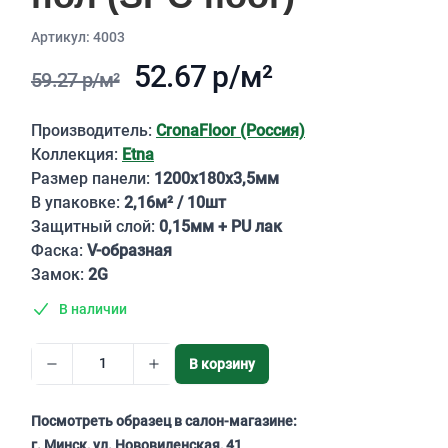
Aртикул: 4003
52.67 р/м²
59.27 р/м²
Описание
Производитель:
CronaFloor (Россия)
Коллекция:
Etna
Размер панели:
1200х180х3,5мм
В упаковке:
2,16м² / 10шт
Защитный слой:
0,15мм + PU лак
Фаска:
V-образная
Замок:
2G
В наличии
В корзину
Посмотреть образец в салон-магазине:
г. Минск, ул. Нововиленская, 41