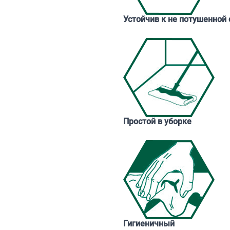
Устойчив к не потушенной 
Простой в уборке
Гигиеничный