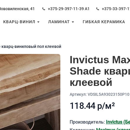
Нововиленская, 41
+375-29-397-11-39
А1
+375-33-397-1
КВАРЦ-ВИНИЛ
ЛАМИНАТ
ГИБКАЯ КЕРАМИКА
de кварц-виниловый пол клеевой
Invictus Ma
Shade квар
клеевой
Aртикул: VDSIL5A93023150P10
118.44 р/м²
Описание
Производитель:
Invictus (Б