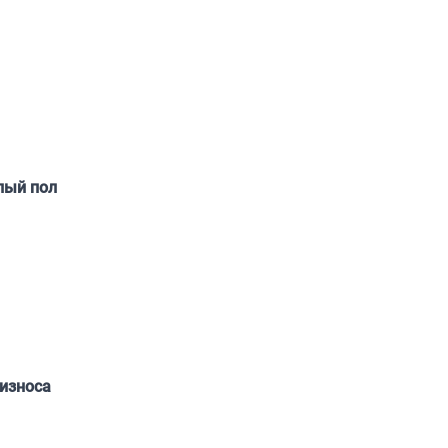
лый пол
износа