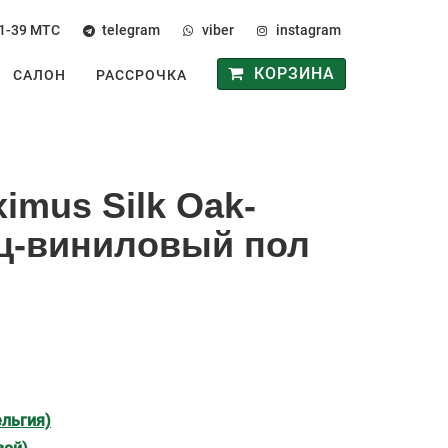
1-39
МТС
telegram
viber
instagram
КОРЗИНА
САЛОН
РАССРОЧКА
ximus Silk Oak-
ц-виниловый пол
ельгия)