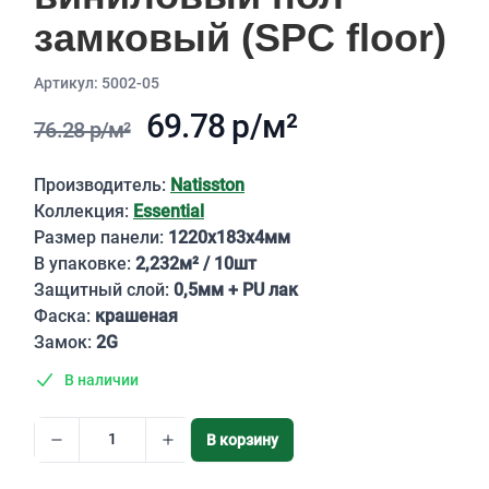
замковый (SPC floor)
Aртикул: 5002-05
69.78 р/м²
76.28 р/м²
Описание
Производитель:
Natisston
Коллекция:
Essential
Размер панели:
1220х183х4мм
В упаковке:
2,232м² / 10шт
Защитный слой:
0,5мм + PU лак
Фаска:
крашеная
Замок:
2G
В наличии
В корзину