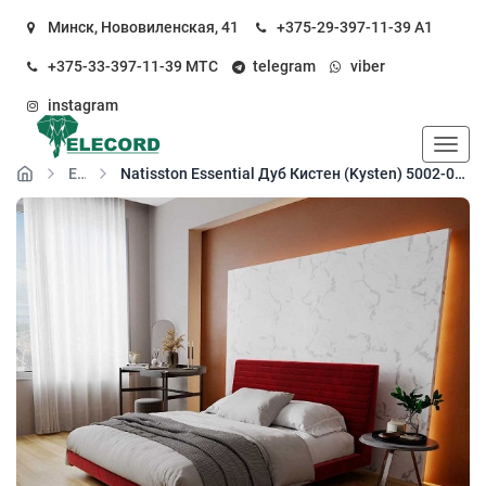
Минск, Нововиленская, 41
+375-29-397-11-39
А1
+375-33-397-11-39
МТС
telegram
viber
instagram
Пока
Essential
Natisston Essential Дуб Кистен (Kysten) 5002-05 кварц-виниловый пол замковый (SPC floor)