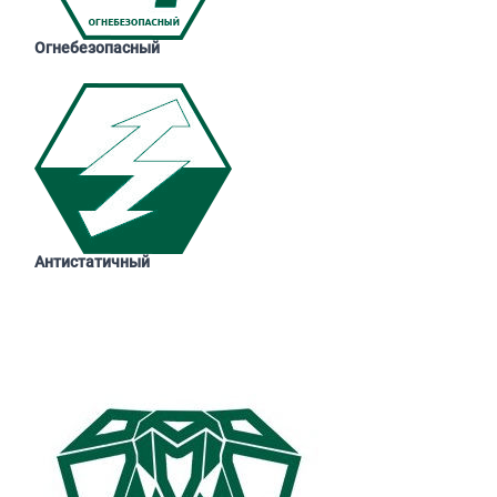
Огнебезопасный
Антистатичный