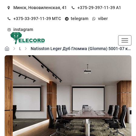
Минск, Нововиленская, 41
+375-29-397-11-39
А1
+375-33-397-11-39
МТС
telegram
viber
instagram
Пока
Leger
Natisston Leger Дуб Гломма (Glomma) 5001-07 кварц-виниловый пол замковый (SPC floor)