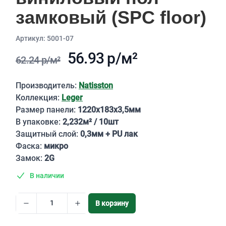
замковый (SPC floor)
Aртикул: 5001-07
56.93 р/м²
62.24 р/м²
Описание
Производитель:
Natisston
Коллекция:
Leger
Размер панели:
1220х183х3,5мм
В упаковке:
2,232м² / 10шт
Защитный слой:
0,3мм + PU лак
Фаска:
микро
Замок:
2G
В наличии
В корзину