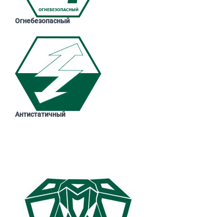
Огнебезопасный
Антистатичный