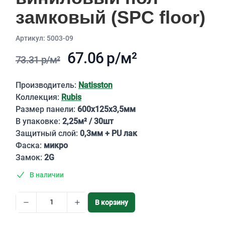
замковый (SPC floor)
Aртикул: 5003-09
67.06 р/м²
73.31 р/м²
Описание
Производитель:
Natisston
Коллекция:
Rubis
Размер панели:
600х125х3,5мм
В упаковке:
2,25м² / 30шт
Защитный слой:
0,3мм + PU лак
Фаска:
микро
Замок:
2G
В наличии
В корзину