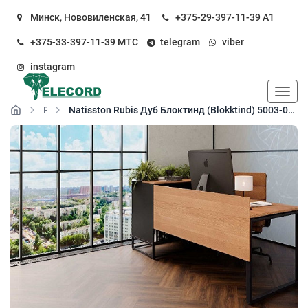
Минск, Нововиленская, 41
+375-29-397-11-39
А1
+375-33-397-11-39
МТС
telegram
viber
instagram
Пока
Rubis
Natisston Rubis Дуб Блоктинд (Blokktind) 5003-09 кварц-виниловый пол замковый (SPC floor)