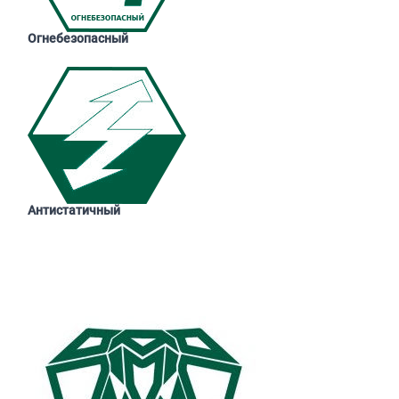
Огнебезопасный
Антистатичный