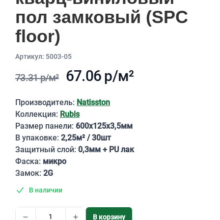
пол замковый (SPC
floor)
Aртикул: 5003-05
67.06 р/м²
73.31 р/м²
Описание
Производитель:
Natisston
Коллекция:
Rubis
Размер панели:
600х125х3,5мм
В упаковке:
2,25м² / 30шт
Защитный слой:
0,3мм + PU лак
Фаска:
микро
Замок:
2G
В наличии
В корзину