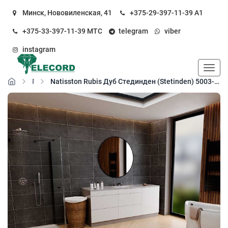
Минск, Нововиленская, 41
+375-29-397-11-39
А1
+375-33-397-11-39
МТС
telegram
viber
instagram
Пока
Rubis
Natisston Rubis Дуб Стединден (Stetinden) 5003-05 кварц-виниловый пол замковый (SPC floor)