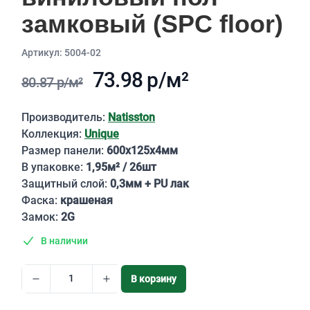
замковый (SPC floor)
Aртикул: 5004-02
73.98 р/м²
80.87 р/м²
Описание
Производитель:
Natisston
Коллекция:
Unique
Размер панели:
600х125х4мм
В упаковке:
1,95м² / 26шт
Защитный слой:
0,3мм + PU лак
Фаска:
крашеная
Замок:
2G
В наличии
В корзину