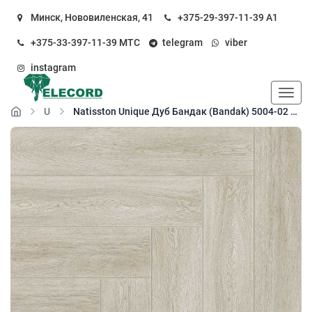
Минск, Нововиленская, 41
+375-29-397-11-39
А1
+375-33-397-11-39
МТС
telegram
viber
instagram
Пока
Unique
Natisston Unique Дуб Бандак (Bandak) 5004-02 кварц-виниловый пол замковый (SPC floor)