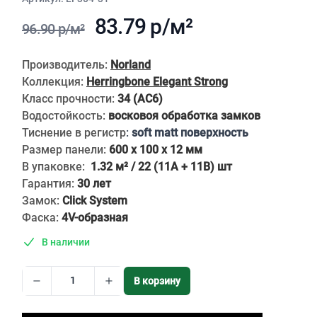
83.79 р/м²
96.90 р/м²
Описание
Производитель:
Norland
Коллекция:
Herringbone Elegant Strong
Класс прочности:
34 (АС6)
Водостойкость:
восковоя обработка замков
Тиснение в регистр
:
soft matt поверхность
Размер панели:
600 x 100 x 12 мм
В упаковке:
1.32 м² / 22 (11A + 11B) шт
Гарантия:
30 лет
Замок:
Click System
Фаска:
4V-образная
В наличии
В корзину