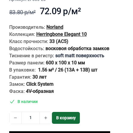
72.09 р/м²
83.80 р/м²
Описание
Производитель:
Norland
Коллекция:
Herringbone Elegant 10
Класс прочности:
33 (АС5)
Водостойкость:
восковоя обработка замков
Тиснение в регистр
:
soft matt поверхность
Размер панели:
600 x 100 x 10 мм
В упаковке:
1.56 м² / 26 (13A + 13B) шт
Гарантия:
30 лет
Замок:
Click System
Фаска:
4V-образная
В наличии
В корзину