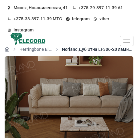
Минск, Нововиленская, 41
+375-29-397-11-39
А1
+375-33-397-11-39
МТС
telegram
viber
instagram
Пока
Herringbone Elegant 10
Norland Дуб Этна LF306-20 ламинат 33 класса