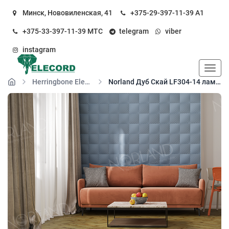
Минск, Нововиленская, 41
+375-29-397-11-39
А1
+375-33-397-11-39
МТС
telegram
viber
instagram
Пока
Herringbone Elegant Strong
Norland Дуб Скай LF304-14 ламинат 34 класса