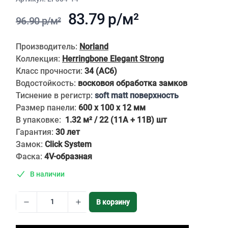
83.79 р/м²
96.90 р/м²
Описание
Производитель:
Norland
Коллекция:
Herringbone Elegant Strong
Класс прочности:
34 (АС6)
Водостойкость:
восковоя обработка замков
Тиснение в регистр
:
soft matt поверхность
Размер панели:
600 x 100 x 12 мм
В упаковке:
1.32 м² / 22 (11A + 11B) шт
Гарантия:
30 лет
Замок:
Click System
Фаска:
4V-образная
В наличии
В корзину