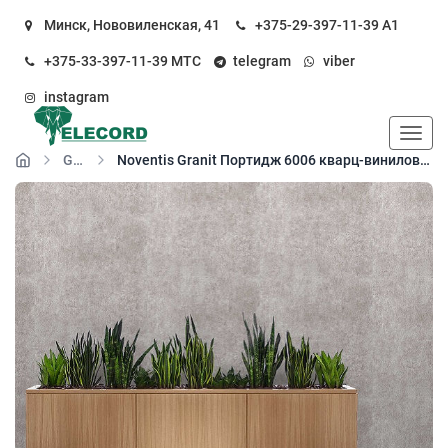
Минск, Нововиленская, 41
+375-29-397-11-39
А1
+375-33-397-11-39
МТС
telegram
viber
instagram
Пока
Granit
Noventis Granit Портидж 6006 кварц-виниловый пол (SPC floor)