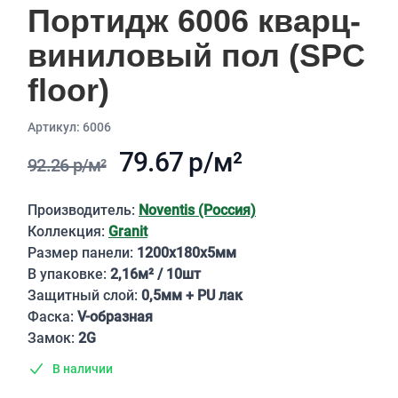
Портидж 6006 кварц-
виниловый пол (SPC
floor)
Aртикул: 6006
79.67 р/м²
92.26 р/м²
Описание
Производитель:
Noventis (Россия)
Коллекция:
Granit
Размер панели:
1200х180х5мм
В упаковке:
2,16м² / 10шт
Защитный слой:
0,5мм + PU лак
Фаска:
V-образная
Замок:
2G
В наличии