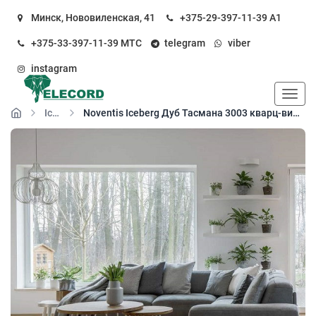
Минск, Нововиленская, 41
+375-29-397-11-39
А1
+375-33-397-11-39
МТС
telegram
viber
instagram
Пока
Iceberg
Noventis Iceberg Дуб Тасмана 3003 кварц-виниловый пол (SPC floor)