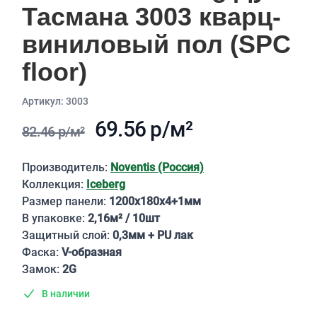
Тасмана 3003 кварц-
виниловый пол (SPC
floor)
Aртикул: 3003
69.56 р/м²
82.46 р/м²
Описание
Производитель:
Noventis (Россия)
Коллекция:
Iceberg
Размер панели:
1200х180х4+1мм
В упаковке:
2,16м² / 10шт
Защитный слой:
0,3мм + PU лак
Фаска:
V-образная
Замок:
2G
В наличии