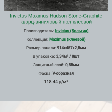
Invictus Maximus Hudson Stone-Graphite
кварц-виниловый пол клеевой
Производитель:
Invictus (Бельгия)
Коллекция:
Maximus (клеевой)
Размер панели:
914х457х2,5мм
В упаковке:
3,34м² / 8шт
Защитный слой:
0,55мм
Фаска:
V-образная
118.44 р/м²