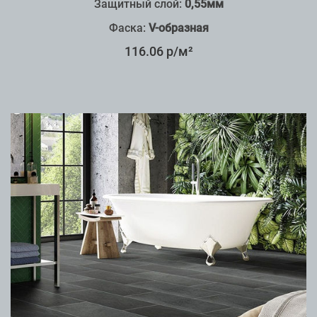
Защитный слой:
0,55мм
Фаска:
V-образная
116.06 р/м²