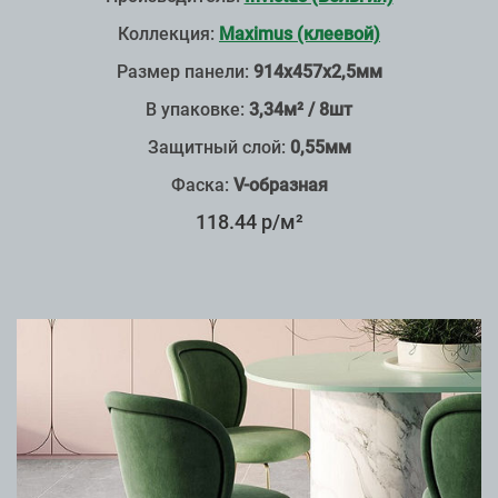
Коллекция:
Maximus (клеевой)
Размер панели:
914х457х2,5мм
В упаковке:
3,34м² / 8шт
Защитный слой:
0,55мм
Фаска:
V-образная
118.44 р/м²