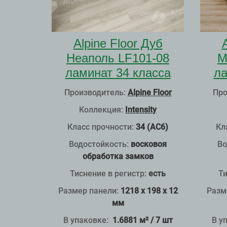
Alpine Floor Дуб
Неаполь LF101-08
М
ламинат 34 класса
ла
Производитель:
Alpine Floor
Про
Коллекция:
Intensity
Класс прочности:
34 (АС6)
Кл
Водостойкость:
восковоя
Во
обработка замков
Тиснение в регистр
:
есть
Ти
Размер панели:
1218 x 198 x 12
Разм
мм
В упаковке:
1.6881 м² / 7 шт
В у