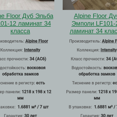
ne Floor Дуб Эльба
Alpine Floor Ду
01-12 ламинат 34
Эмполи LF101-
класса
ламинат 34 кла
изводитель:
Alpine Floor
Производитель:
Alpine F
Коллекция:
Intensity
Коллекция:
Intensity
асс прочности:
34 (АС6)
Класс прочности:
34 (А
достойкость:
восковоя
Водостойкость:
воско
обработка замков
обработка замков
снение в регистр
:
есть
Тиснение в регистр
:
ес
ер панели:
1218 x 198 x 12
Размер панели:
1218 x 19
мм
мм
паковке:
1.6881 м² / 7 шт
В упаковке:
1.6881 м² /
Гарантия:
30 лет
Гарантия:
30 лет