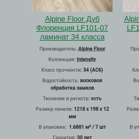
Alpine Floor Дуб
Alpi
Флоренция LF101-07
LF1
ламинат 34 класса
Производитель:
Alpine Floor
Про
Коллекция:
Intensity
Класс прочности:
34 (АС6)
Кл
Водостойкость:
восковоя
Во
обработка замков
Тиснение в регистр
:
есть
Ти
Размер панели:
1218 x 198 x 12
Разм
мм
В упаковке:
1.6881 м² / 7 шт
В у
Гарантия:
30 лет