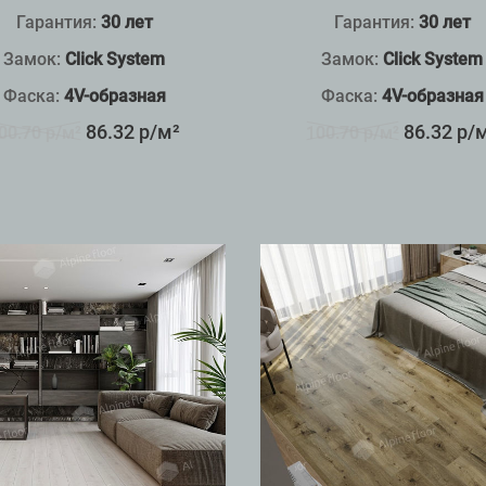
Гарантия:
30 лет
Гарантия:
30 лет
Замок:
Click System
Замок:
Click System
Фаска:
4V-образная
Фаска:
4V-образная
86.32 р/м²
86.32 р/
00.70 р/м²
100.70 р/м²