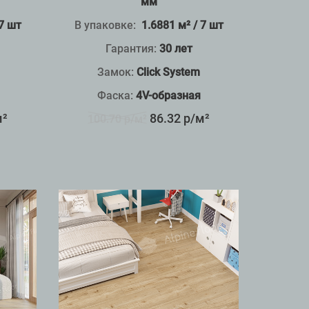
мм
 7 шт
В упаковке:
1.6881 м² / 7 шт
Гарантия:
30 лет
Замок:
Click System
Фаска:
4V-образная
м²
86.32 р/м²
100.70 р/м²