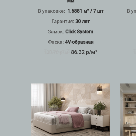
мм
В упаковке:
1.6881 м² / 7 шт
В у
Гарантия:
30 лет
Замок:
Click System
Фаска:
4V-образная
86.32 р/м²
100.70 р/м²
1