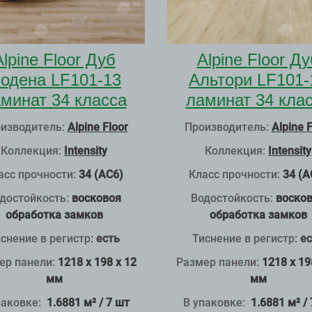
Alpine Floor Дуб
Alpine Floor Ду
одена LF101-13
Альтори LF101-
минат 34 класса
ламинат 34 кла
изводитель:
Alpine Floor
Производитель:
Alpine F
Коллекция:
Intensity
Коллекция:
Intensity
асс прочности:
34 (АС6)
Класс прочности:
34 (А
достойкость:
восковоя
Водостойкость:
воско
обработка замков
обработка замков
снение в регистр
:
есть
Тиснение в регистр
:
ес
ер панели:
1218 x 198 x 12
Размер панели:
1218 x 19
мм
мм
паковке:
1.6881 м² / 7 шт
В упаковке:
1.6881 м² /