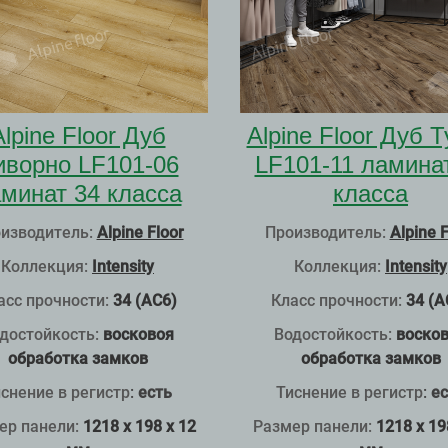
Alpine Floor Дуб
Alpine Floor Дуб 
иворно LF101-06
LF101-11 ламина
минат 34 класса
класса
изводитель:
Alpine Floor
Производитель:
Alpine F
Коллекция:
Intensity
Коллекция:
Intensity
асс прочности:
34 (АС6)
Класс прочности:
34 (А
достойкость:
восковоя
Водостойкость:
воско
обработка замков
обработка замков
снение в регистр
:
есть
Тиснение в регистр
:
ес
ер панели:
1218 x 198 x 12
Размер панели:
1218 x 19