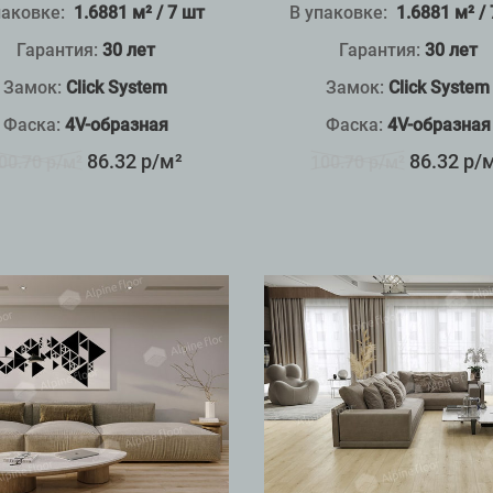
паковке:
1.6881 м² / 7 шт
В упаковке:
1.6881 м² /
Гарантия:
30 лет
Гарантия:
30 лет
Замок:
Click System
Замок:
Click System
Фаска:
4V-образная
Фаска:
4V-образная
86.32 р/м²
86.32 р/
00.70 р/м²
100.70 р/м²