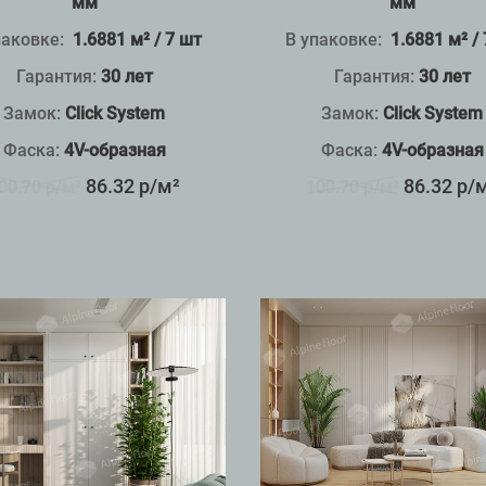
мм
мм
паковке:
1.6881 м² / 7 шт
В упаковке:
1.6881 м² /
Гарантия:
30 лет
Гарантия:
30 лет
Замок:
Click System
Замок:
Click System
Фаска:
4V-образная
Фаска:
4V-образная
86.32 р/м²
86.32 р/
00.70 р/м²
100.70 р/м²