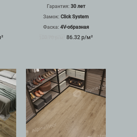
Гарантия:
30 лет
Замок:
Click System
Фаска:
4V-образная
м²
86.32 р/м²
100.70 р/м²