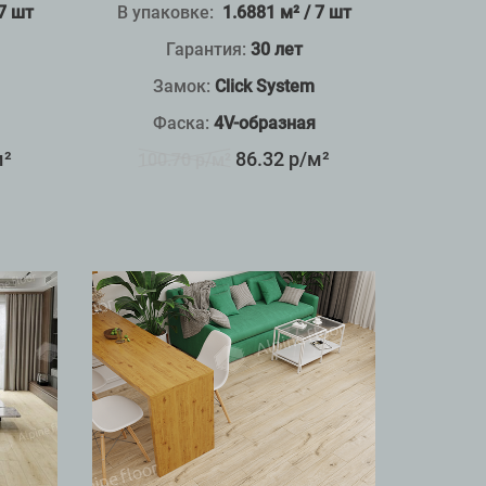
 7 шт
В упаковке:
1.6881 м² / 7 шт
Гарантия:
30 лет
Замок:
Click System
Фаска:
4V-образная
м²
86.32 р/м²
100.70 р/м²