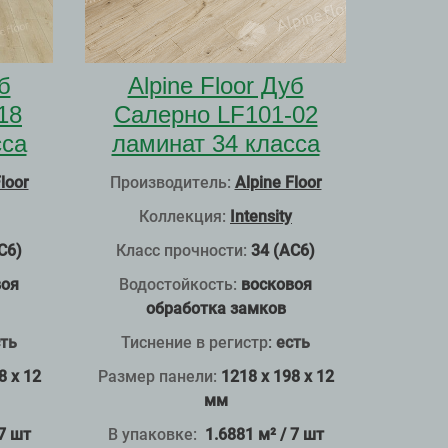
б
Alpine Floor Дуб
18
Салерно LF101-02
сса
ламинат 34 класса
loor
Производитель:
Alpine Floor
Коллекция:
Intensity
С6)
Класс прочности:
34 (АС6)
воя
Водостойкость:
восковоя
обработка замков
ть
Тиснение в регистр
:
есть
8 x 12
Размер панели:
1218 x 198 x 12
мм
 7 шт
В упаковке:
1.6881 м² / 7 шт