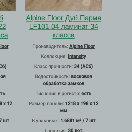
б
Alpine Floor Дуб Парма
22
LF101-04 ламинат 34
сса
класса
loor
Производитель:
Alpine Floor
Коллекция:
Intensity
С6)
Класс прочности:
34 (АС6)
воя
Водостойкость:
восковоя
обработка замков
ть
Тиснение в регистр
:
есть
8 x 12
Размер панели:
1218 x 198 x 12
мм
 7 шт
В упаковке:
1.6881 м² / 7 шт
Гарантия:
30 лет