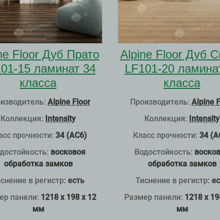
ne Floor Дуб Прато
Alpine Floor Дуб 
01-15 ламинат 34
LF101-20 ламина
класса
класса
изводитель:
Alpine Floor
Производитель:
Alpine F
Коллекция:
Intensity
Коллекция:
Intensity
асс прочности:
34 (АС6)
Класс прочности:
34 (А
достойкость:
восковоя
Водостойкость:
воско
обработка замков
обработка замков
снение в регистр
:
есть
Тиснение в регистр
:
ес
ер панели:
1218 x 198 x 12
Размер панели:
1218 x 19
мм
мм