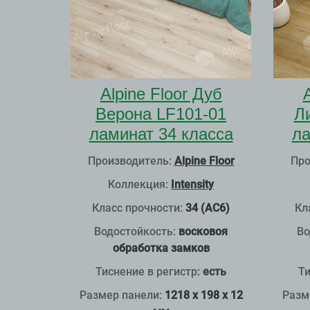
Alpine Floor Дуб
Верона LF101-01
Л
ламинат 34 класса
ла
Производитель:
Alpine Floor
Про
Коллекция:
Intensity
Класс прочности:
34 (АС6)
Кл
Водостойкость:
восковоя
Во
обработка замков
Тиснение в регистр
:
есть
Ти
Размер панели:
1218 x 198 x 12
Разм