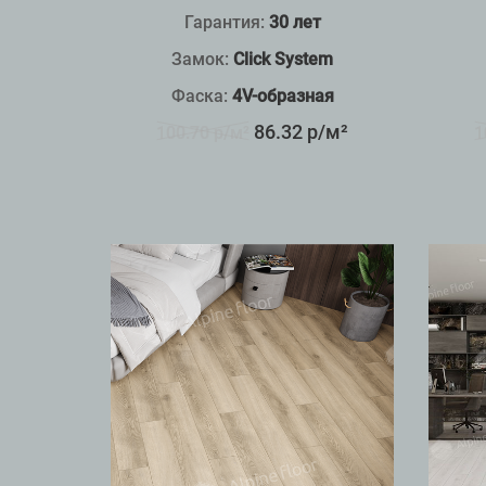
Гарантия:
30 лет
Замок:
Click System
Фаска:
4V-образная
86.32 р/м²
100.70 р/м²
1