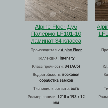
Alpine Floor Дуб
Alpi
Палермо LF101-10
LF1
ламинат 34 класса
Производитель:
Alpine Floor
Про
Коллекция:
Intensity
Класс прочности:
34 (АС6)
Кл
Водостойкость:
восковоя
Во
обработка замков
Тиснение в регистр
:
есть
Ти
Размер панели:
1218 x 198 x 12
Разм
мм