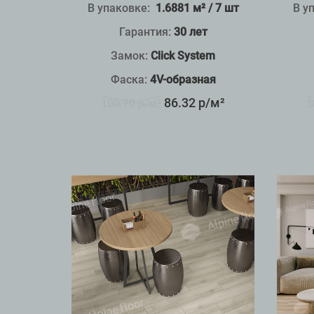
В упаковке:
1.6881 м² / 7 шт
В у
Гарантия:
30 лет
Замок:
Click System
Фаска:
4V-образная
86.32 р/м²
100.70 р/м²
1