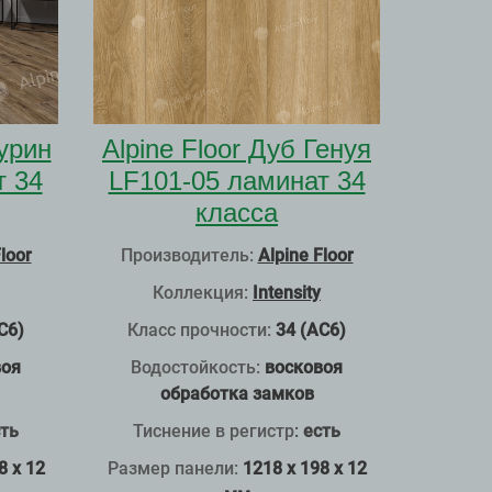
Турин
Alpine Floor Дуб Генуя
т 34
LF101-05 ламинат 34
класса
loor
Производитель:
Alpine Floor
Коллекция:
Intensity
С6)
Класс прочности:
34 (АС6)
воя
Водостойкость:
восковоя
обработка замков
ть
Тиснение в регистр
:
есть
8 x 12
Размер панели:
1218 x 198 x 12