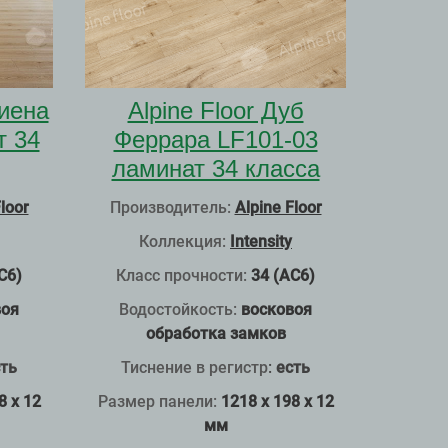
Сиена
Alpine Floor Дуб
т 34
Феррара LF101-03
ламинат 34 класса
loor
Производитель:
Alpine Floor
Коллекция:
Intensity
С6)
Класс прочности:
34 (АС6)
воя
Водостойкость:
восковоя
обработка замков
ть
Тиснение в регистр
:
есть
8 x 12
Размер панели:
1218 x 198 x 12
мм