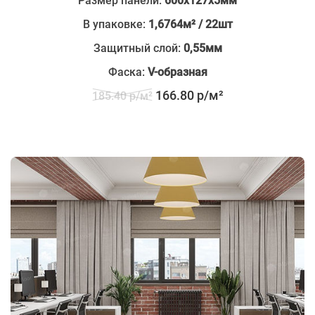
Размер панели:
600х127х5мм
В упаковке:
1,6764м² / 22шт
Защитный слой:
0,55мм
Фаска:
V-образная
166.80 р/м²
185.40 р/м²