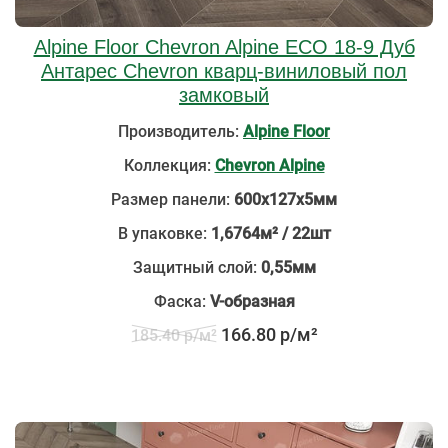
Alpine Floor Chevron Alpine ECO 18-9 Дуб
Антарес Chevron кварц-виниловый пол
замковый
Производитель:
Alpine Floor
Коллекция:
Chevron Alpine
Размер панели:
600х127х5мм
В упаковке:
1,6764м² / 22шт
Защитный слой:
0,55мм
Фаска:
V-образная
166.80 р/м²
185.40 р/м²