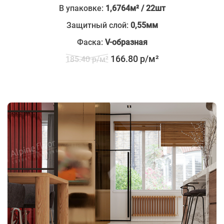
В упаковке:
1,6764м² / 22шт
Защитный слой:
0,55мм
Фаска:
V-образная
166.80 р/м²
185.40 р/м²