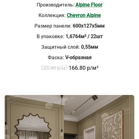
Производитель:
Alpine Floor
Коллекция:
Chevron Alpine
Размер панели:
600х127х5мм
В упаковке:
1,6764м² / 22шт
Защитный слой:
0,55мм
Фаска:
V-образная
166.80 р/м²
185.40 р/м²