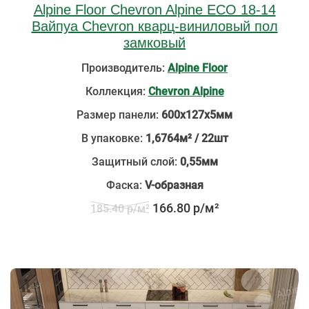
Alpine Floor Chevron Alpine ECO 18-14
Вайпуа Chevron кварц-виниловый пол
замковый
Производитель:
Alpine Floor
Коллекция:
Chevron Alpine
Размер панели:
600х127х5мм
В упаковке:
1,6764м² / 22шт
Защитный слой:
0,55мм
Фаска:
V-образная
166.80 р/м²
185.40 р/м²