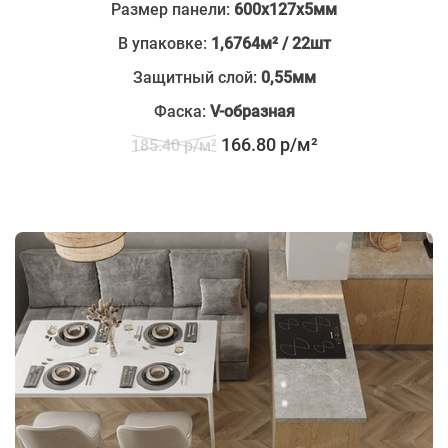
Размер панели:
600х127х5мм
В упаковке:
1,6764м² / 22шт
Защитный слой:
0,55мм
Фаска:
V-образная
166.80 р/м²
185.40 р/м²