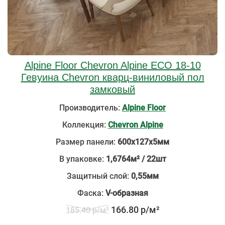
Alpine Floor Chevron Alpine ECO 18-10
Гевуина Chevron кварц-виниловый пол
замковый
Производитель:
Alpine Floor
Коллекция:
Chevron Alpine
Размер панели:
600х127х5мм
В упаковке:
1,6764м² / 22шт
Защитный слой:
0,55мм
Фаска:
V-образная
166.80 р/м²
185.40 р/м²