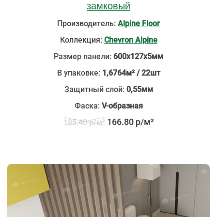
замковый
Производитель:
Alpine Floor
Коллекция:
Chevron Alpine
Размер панели:
600х127х5мм
В упаковке:
1,6764м² / 22шт
Защитный слой:
0,55мм
Фаска:
V-образная
166.80 р/м²
185.40 р/м²