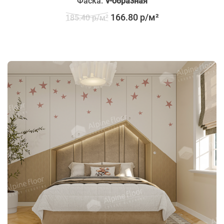
Фаска:
V-образная
166.80 р/м²
185.40 р/м²