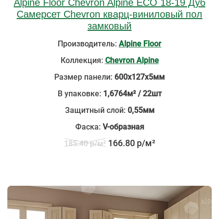
Alpine Floor Chevron Alpine ECO 18-19 Дуб
Самерсет Chevron кварц-виниловый пол
замковый
Производитель:
Alpine Floor
Коллекция:
Chevron Alpine
Размер панели:
600х127х5мм
В упаковке:
1,6764м² / 22шт
Защитный слой:
0,55мм
Фаска:
V-образная
166.80 р/м²
185.40 р/м²