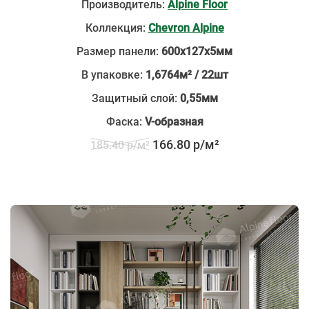
Производитель:
Alpine Floor
Коллекция:
Chevron Alpine
Размер панели:
600х127х5мм
В упаковке:
1,6764м² / 22шт
Защитный слой:
0,55мм
Фаска:
V-образная
166.80 р/м²
185.40 р/м²