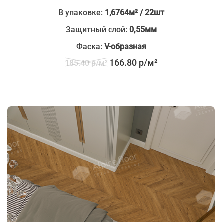
В упаковке:
1,6764м² / 22шт
Защитный слой:
0,55мм
Фаска:
V-образная
166.80 р/м²
185.40 р/м²