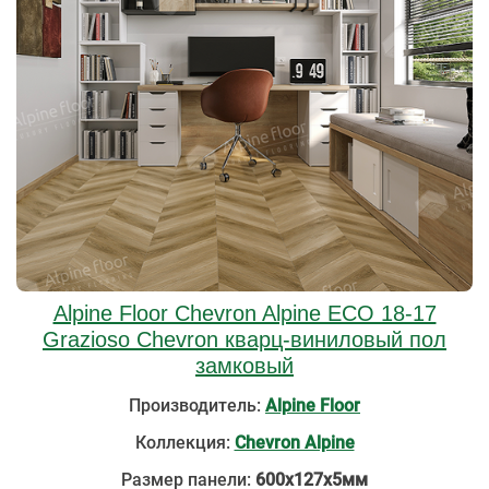
Alpine Floor Chevron Alpine ECO 18-17
Grazioso Chevron кварц-виниловый пол
замковый
Производитель:
Alpine Floor
Коллекция:
Chevron Alpine
Размер панели:
600х127х5мм