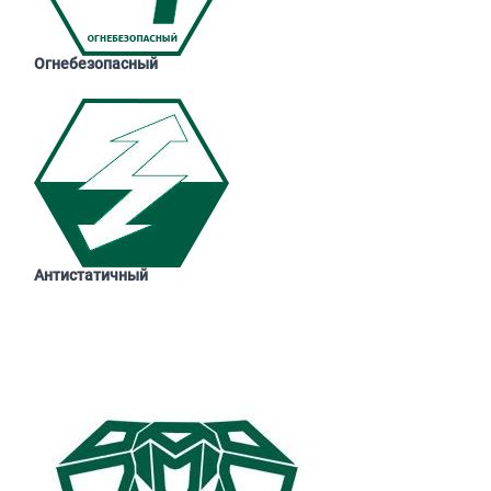
Огнебезопасный
Антистатичный