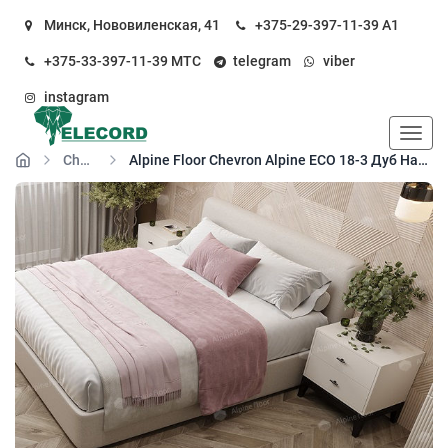
Минск, Нововиленская, 41
+375-29-397-11-39
А1
+375-33-397-11-39
МТС
telegram
viber
instagram
Пока
Chevron Alpine SPC
Alpine Floor Chevron Alpine ECO 18-3 Дуб Натуральный Отбеленный Chevron кварц-виниловый пол замковый