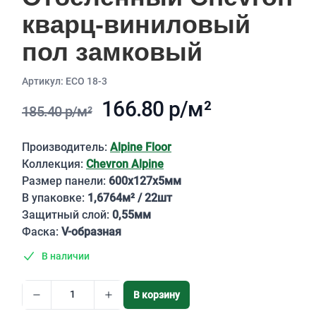
кварц-виниловый
пол замковый
Aртикул: ECO 18-3
166.80 р/м²
185.40 р/м²
Описание
Производитель:
Alpine Floor
Коллекция:
Chevron Alpine
Размер панели:
600х127х5мм
В упаковке:
1,6764м² / 22шт
Защитный слой:
0,55мм
Фаска:
V-образная
В наличии
В корзину