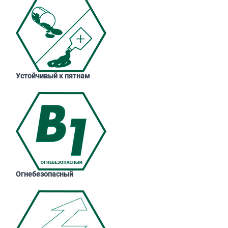
Устойчивый к пятнам
Огнебезопасный