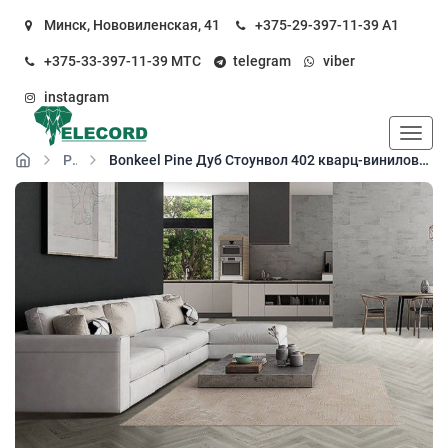
Минск, Нововиленская, 41
+375-29-397-11-39
А1
+375-33-397-11-39
МТС
telegram
viber
instagram
Пока
Pine
Bonkeel Pine Дуб Стоунвол 402 кварц-виниловый пол (SPC floor)