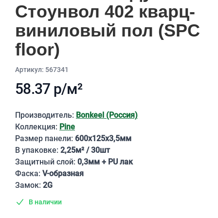
Стоунвол 402 кварц-
виниловый пол (SPC
floor)
Aртикул: 567341
58.37 р/м²
Описание
Производитель:
Bonkeel (Россия)
Коллекция:
Pine
Размер панели:
600х125х3,5мм
В упаковке:
2,25м² / 30шт
Защитный слой:
0,3мм + PU лак
Фаска:
V-образная
Замок:
2G
В наличии