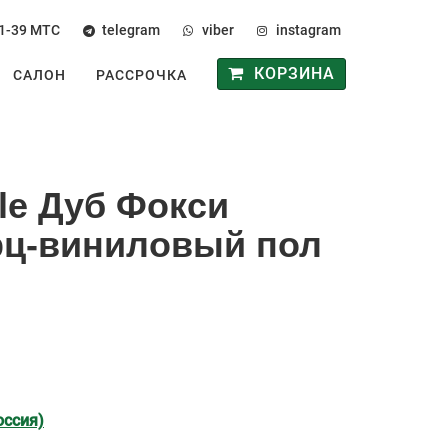
1-39
МТС
telegram
viber
instagram
КОРЗИНА
САЛОН
РАССРОЧКА
yle Дуб Фокси
рц-виниловый пол
оссия)