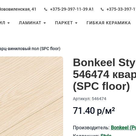
Нововиленская, 41
+375-29-397-11-39
А1
+375-33-397-1
НИЛ
ЛАМИНАТ
ПАРКЕТ
ГИБКАЯ КЕРАМИКА
арц-виниловый пол (SPC floor)
Bonkeel St
546474 ква
(SPC floor)
Aртикул: 546474
71.40 р/м²
Описание
Производитель:
Bonkeel (Р