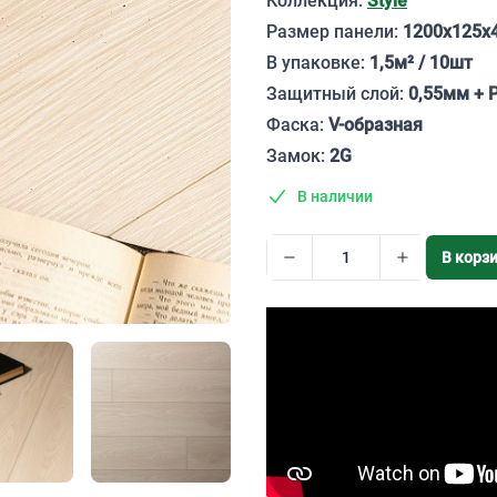
Коллекция:
Style
Размер панели:
1200х125х
В упаковке:
1,5м² / 10шт
Защитный слой:
0,55мм + 
Фаска:
V-образная
Замок:
2G
В наличии
В корз