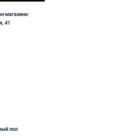
он-магазине:
я, 41
лый пол