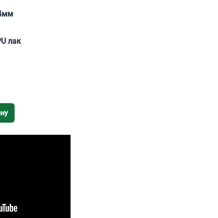
4мм
PU лак
ину