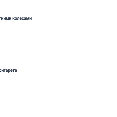
ягкими колёсами
сигарете