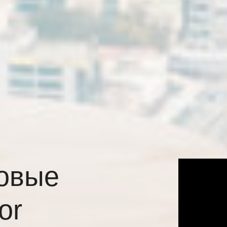
овые
or