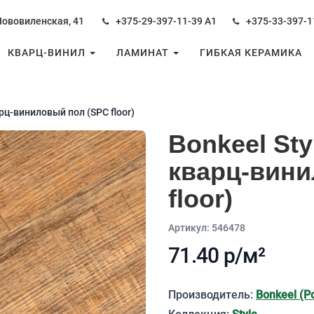
Нововиленская, 41
+375-29-397-11-39
А1
+375-33-397-1
КВАРЦ-ВИНИЛ
ЛАМИНАТ
ГИБКАЯ КЕРАМИКА
рц-виниловый пол (SPC floor)
Bonkeel Sty
кварц-вини
floor)
Aртикул: 546478
71.40 р/м²
Описание
Производитель:
Bonkeel (Р