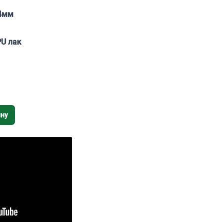
4мм
PU лак
ину