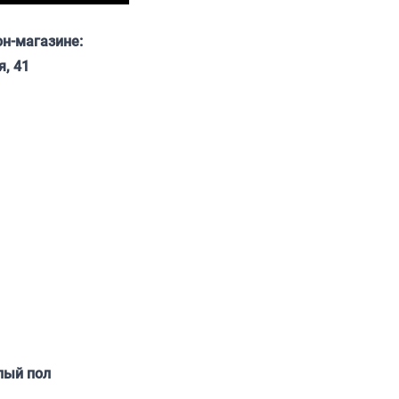
он-магазине:
я, 41
лый пол