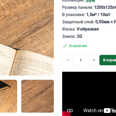
Коллекция:
Style
Размер панели:
1200х125х
В упаковке:
1,5м² / 10шт
Защитный слой:
0,55мм + 
Фаска:
V-образная
Замок:
2G
В наличии
В корз