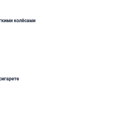
ягкими колёсами
сигарете