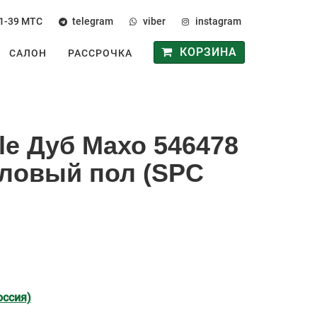
1-39
МТС
telegram
viber
instagram
КОРЗИНА
САЛОН
РАССРОЧКА
le Дуб Махо 546478
ловый пол (SPC
оссия)