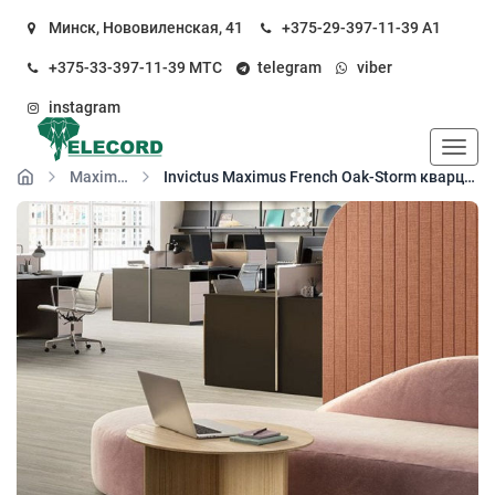
Минск, Нововиленская, 41
+375-29-397-11-39
А1
+375-33-397-11-39
МТС
telegram
viber
instagram
Пока
Maximus замок
Invictus Maximus French Oak-Storm кварц-виниловый пол замковый