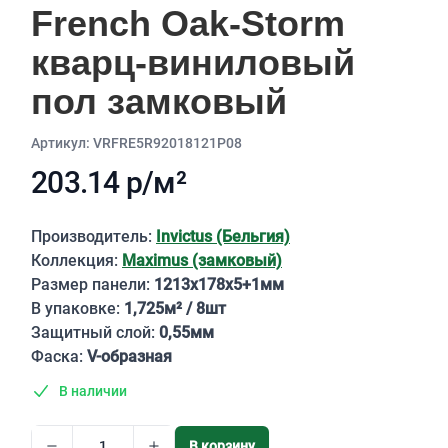
French Oak-Storm
кварц-виниловый
пол замковый
Aртикул: VRFRE5R92018121P08
203.14 р/м²
Описание
Производитель:
Invictus (Бельгия)
Коллекция:
Maximus (замковый)
Размер панели:
1213х178х5+1мм
В упаковке:
1,725м² / 8шт
Защитный слой:
0,55мм
Фаска:
V-образная
В наличии
В корзину