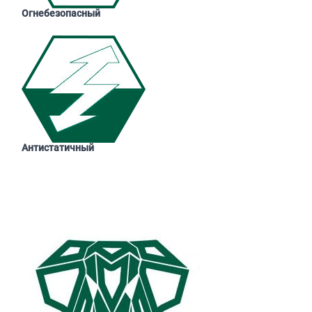
Огнебезопасный
Антистатичный