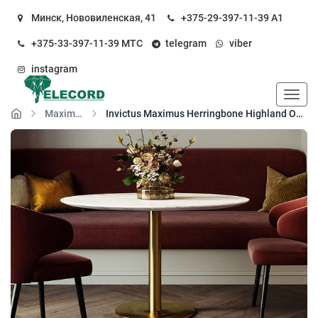
Минск, Нововиленская, 41
+375-29-397-11-39
А1
+375-33-397-11-39
МТС
telegram
viber
instagram
Пока
Maximus замок елка
Invictus Maximus Herringbone Highland Oak-Roasted кварц-виниловый пол замковый