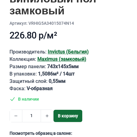
замковый
Aртикул: VRHIG5A34015074N14
226.80 р/м²
Описание
Производитель:
Invictus (Бельгия)
Коллекция:
Maximus (замковый)
Размер панели:
743х145х5мм
В упаковке:
1,5086м² / 14шт
Защитный слой:
0,55мм
Фаска:
V-образная
В наличии
В корзину
Посмотреть образец в салоне: